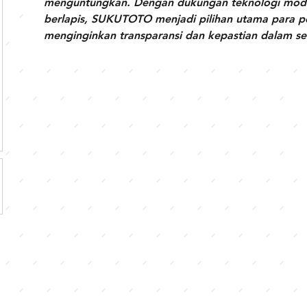
menguntungkan. Dengan dukungan teknologi moder
berlapis, SUKUTOTO menjadi pilihan utama para pe
menginginkan transparansi dan kepastian dalam set